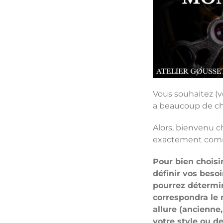
Vous souhaitez (vo
a beaucoup de cho
Alors, bienvenu c
exactement comm
Pour bien chois
définir vos besoi
pourrez détermi
correspondra le 
allure (ancienne
votre style ou d