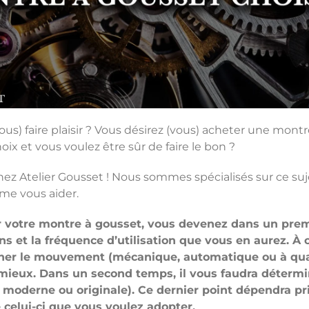
us) faire plaisir ? Vous désirez (vous) acheter une montre
ix et vous voulez être sûr de faire le bon ?
hez Atelier Gousset ! Nous sommes spécialisés sur ce suj
e vous aider.
ir votre montre à gousset, vous devenez dans un pre
ns et la fréquence d’utilisation que vous en aurez. À 
ner le mouvement (mécanique, automatique ou à quar
mieux. Dans un second temps, il vous faudra détermi
, moderne ou originale). Ce dernier point dépendra p
e celui-ci que vous voulez adopter.