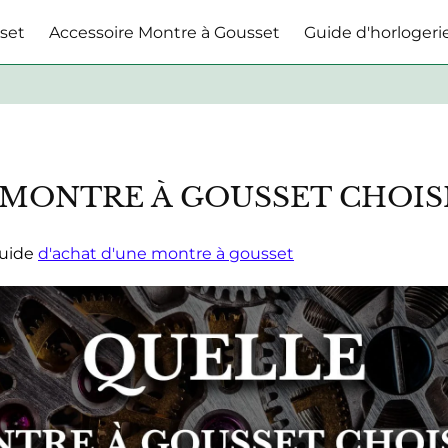
set
Accessoire Montre à Gousset
Guide d'horlogeri
MONTRE À GOUSSET CHOISI
guide
d'achat d'une montre à gousset