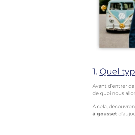
1.
Quel ty
Avant d’entrer da
de quoi nous allon
À cela, découvro
à gousset
d’aujou