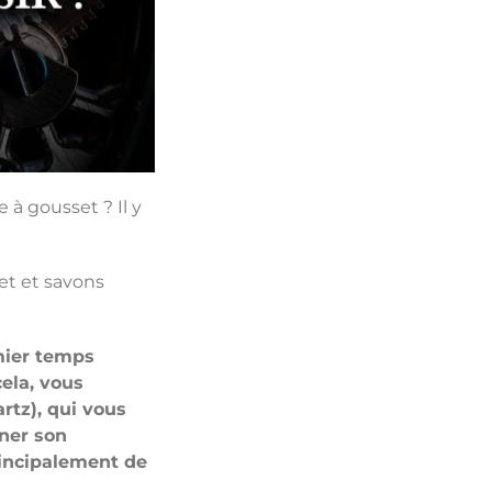
 à gousset ? Il y
et et savons
mier temps
cela, vous
tz), qui vous
ner son
rincipalement de