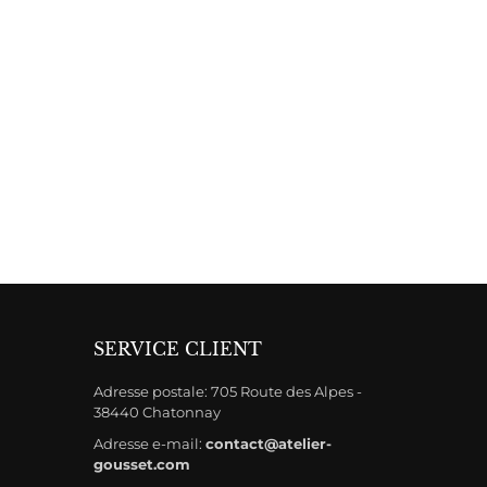
SERVICE CLIENT
Adresse postale: 705 Route des Alpes -
38440 Chatonnay
Adresse e-mail:
contact@atelier-
gousset.com