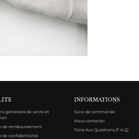
LITE
INFORMATIONS
ns générales de vente et
Suivi de commande
tion
Nous contacter
ue de remboursement
Foire Aux Questions (F.A.Q)
e de confidentialité