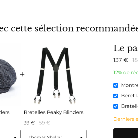
c cette sélection recommandée 
Le pa
137 €
1
12% de ré
Montre
Béret 
Bretel
ders
Bretelles Peaky Blinders
Derniers 
39 €
59 €