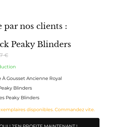
par nos clients :
ck Peaky Blinders
57 €
duction
 À Gousset Ancienne Royal
Peaky Blinders
les Peaky Blinders
exemplaires disponibles. Commandez vite.
OUI ! J'EN PROFITE MAINTENANT !