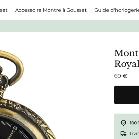
set
Accessoire Montre à Gousset
Guide d'horlogeri
Montr
Roya
69 €
100 
Livr