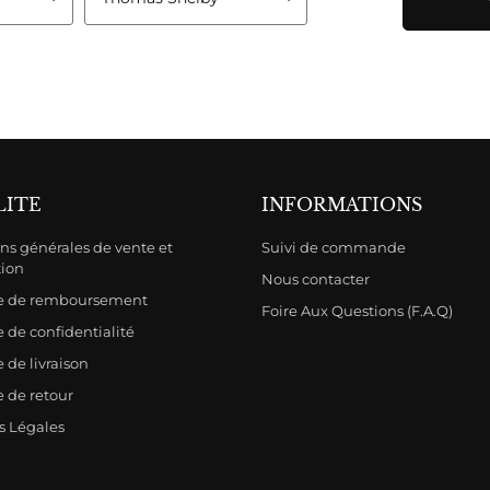
LITE
INFORMATIONS
ns générales de vente et
Suivi de commande
tion
Nous contacter
ue de remboursement
Foire Aux Questions (F.A.Q)
e de confidentialité
e de livraison
e de retour
s Légales